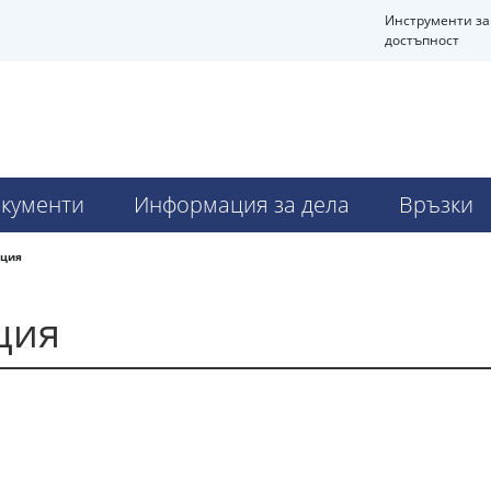
Инструменти за
достъпност
кументи
Информация за дела
Връзки
ация
ция