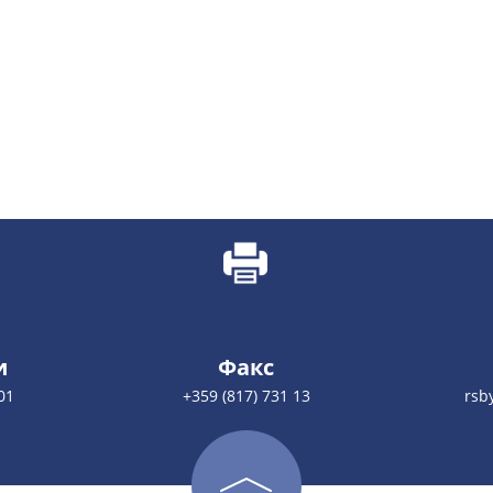
и
Факс
01
+359 (817) 731 13
rsb