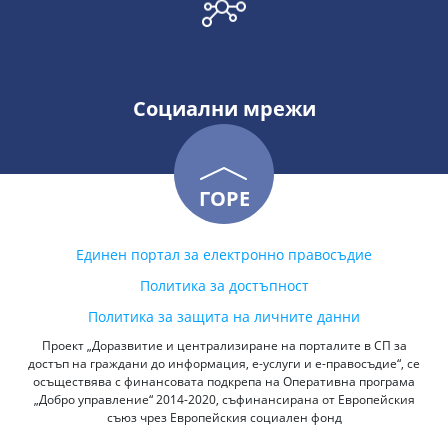
Социални мрежи
ГОРЕ
Единен портал за електронно правосъдие
Политика за достъпност
Политика за защита на личните данни
Проект „Доразвитие и централизиране на порталите в СП за
достъп на граждани до информация, е-услуги и е-правосъдие“, се
осъществява с финансовата подкрепа на Оперативна програма
„Добро управление“ 2014-2020, съфинансирана от Европейския
съюз чрез Европейския социален фонд