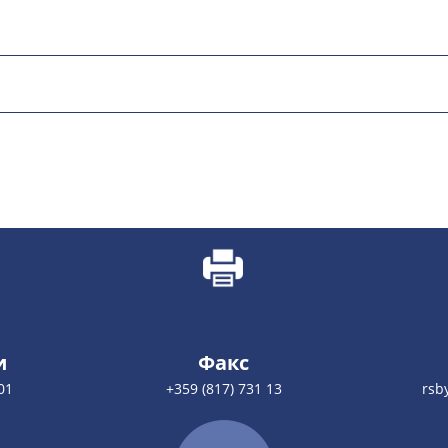
и
Факс
01
+359 (817) 731 13
rsb