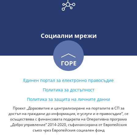
Социални мрежи
ГОРЕ
Единен портал за електронно правосъдие
Политика за достъпност
Политика за защита на личните данни
Проект „Доразвитие и централизиране на порталите в СП за
достъп на граждани до информация, е-услуги и е-правосъдие“, се
осъществява с финансовата подкрепа на Оперативна програма
„Добро управление“ 2014-2020, съфинансирана от Европейския
съюз чрез Европейския социален фонд