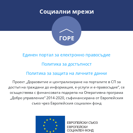
Социални мрежи
ГОРЕ
Единен портал за електронно правосъдие
Политика за достъпност
Политика за защита на личните данни
Проект „Доразвитие и централизиране на порталите в СП за
достъп на граждани до информация, е-услуги и е-правосъдие“, се
осъществява с финансовата подкрепа на Оперативна програма
„Добро управление“ 2014-2020, съфинансирана от Европейския
съюз чрез Европейския социален фонд