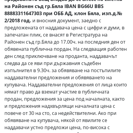
на Районен съд гр.Бяла
IBAN
BG
66
U
BBS
88883311647303
при ОББ АД, клон Бяла, изп.д.№
2/20
1
8 год.
и вносния документ, заедно с
предложената от наддавача цена с цифри и думи, в
запечатан плик, се внасят в Регистратура на
Районен съд гр.Бяла до 17.00ч. на последния ден от
обявената публична пордан. На следващия работен
ден след приключване на проданта, наддавачът
следва да се яви при държавния съдебен
изпълнител в 9.30ч. за обявяване на постъпилите
наддавателни предложения и обявяването на
купувача. Наддавателни предложения от лица които
нямат право да вземат участие в публичната
продан, предложения за цена под началната, както
и предложения надхвърлящи началната цена с
повече от 30 на сто, са недействителни. Ако при
обявяване на купувача, някой от явилите се
наддавачи устно предложи цена, по-висока с