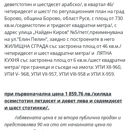
деветстотин и шестдесет арабско/, в квартал 46/
четиридесет и шест/ по регулационния план на град
Борово, община Борово, област Русе, с площ от 730
кв.м./седемстотин и тридесет квадратни метра/, с
адрес улица „Найден Киров“ №5/пет/,преименувана
на ул.“Елин Пелин“, заедно с построените в него
ЖИЛИЩНА СГРАДА със застроена площ от 46 кв.м./
четиридесет и шест квадратни метра/ и ЛЯТНА
КУХНЯ със застроена площ от 6 кв.м./шест квадратни
метра/ при граници и съседи на имота: УПИ ХII-960,
УПИ V- 968, УПИ VII-957, УПИ VIII-958 и УПИ X-959.
при първоначална цена 1 859.76 лв./хиляда
осемстотин петдесет и девет лева и седемдесет
и шест стотинки/.
/обявената цена е за втора публична продан и
представлява 90 на сто от началната цена по