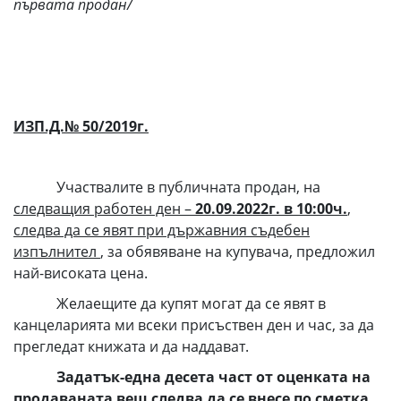
първата продан/
ИЗП.Д.№ 50/
201
9г.
Участвалите в публичната продан, на
следващия работен ден –
20.09.2022г. в 10:00ч.
,
следва да се явят при държавния съдебен
изпълнител
, за обявяване на купувача, предложил
най-високата цена.
Желаещите да купят могат да се явят в
канцеларията ми всеки присъствен ден и час, за да
прегледат книжата и да наддават.
Задатък-една десета част от оценката на
продаваната вещ следва да се внесе по сметка