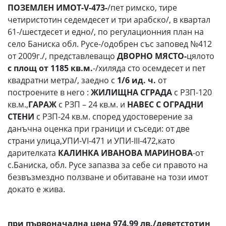
ПОЗЕМЛЕН ИМОТ-
V
-473-
/пет римско, тире
четиристотин седемдесет и три арабско/, в квартал
61-/шестдесет и едно/, по регулационния план на
село Баниска обл. Русе-/одобрен със заповед №412
от 2009г./, представлеващо
ДВОРНО МЯСТО-
цялото
с площ от 1185 кв.м.
-/хиляда сто осемдесет и пет
квадратни метра/, заедно с
1
/6 ид. ч.
от
построените в него :
ЖИЛИЩНА СГРАДА
с РЗП-120
кв.м.,
ГАРАЖ
с РЗП – 24 кв.м. и
НАВЕС С ОГРАДНИ
СТЕНИ
с РЗП-24 кв.м. според удостоверение за
данъчна оценка при граници и съседи: от две
страни улица,УПИ-VІ-471 и УПИ-ІІІ-472,като
дарителката
КАЛИНКА ИВАНОВА МАРИНОВА
-от
с.Баниска, обл. Русе запазва за себе си правото на
безвъзмездно ползване и обитаване на този имот
докато е жива.
при първоначална цена 974.99 лв./деветстотин