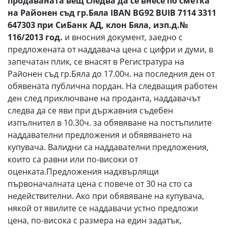
продаваната вещ следва да се внесе по сметка
на Районен съд гр.Бяла
IBAN
BG
92
BUIB
7114 3311
647303 при СиБанк АД, клон Бяла, изп.д.№
116/20
1
3 год.
и вносния документ, заедно с
предложената от наддавача цена с цифри и думи, в
запечатан плик, се внасят в Регистратура на
Районен съд гр.Бяла до 17.00ч. на последния ден от
обявената публична пордан. На следващия работен
ден след приключване на проданта, наддавачът
следва да се яви при държавния съдебен
изпълнител в 10.30ч. за обявяване на постъпилите
наддавателни предложения и обявяването на
купувача. Валидни са наддавателни предложения,
които са равни или по-високи от
оценката.Предложения надхвърлящи
първоначалната цена с повече от 30 на сто са
недействителни. Ако при обявяване на купувача,
някой от явилите се наддавачи устно предложи
цена, по-висока с размера на един задатък,