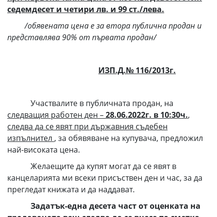
седемдесет и четири лв. и 99 ст./лева.
/обявената цена е за втора публична продан и
представлява 90% от първата продан/
ИЗП.Д.№ 116/
201
3г.
Участвалите в публичната продан, на
следващия работен ден –
28.06.2022г. в 10:
3
0ч.
,
следва да се явят при държавния съдебен
изпълнител
, за обявяване на купувача, предложил
най-високата цена.
Желаещите да купят могат да се явят в
канцеларията ми всеки присъствен ден и час, за да
прегледат книжата и да наддават.
Задатък-една десета част от оценката на