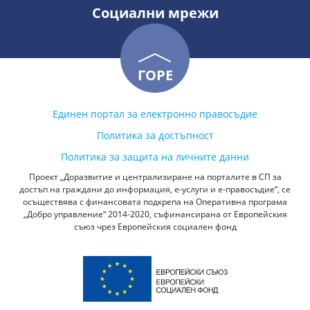
Социални мрежи
ГОРЕ
Единен портал за електронно правосъдие
Политика за достъпност
Политика за защита на личните данни
Проект „Доразвитие и централизиране на порталите в СП за
достъп на граждани до информация, е-услуги и е-правосъдие“, се
осъществява с финансовата подкрепа на Оперативна програма
„Добро управление“ 2014-2020, съфинансирана от Европейския
съюз чрез Европейския социален фонд