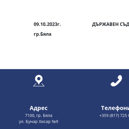
09.10.2023г.
ДЪРЖАВЕН СЪД
гр.Бяла
Адрес
Телефон
7100, гр. Бяла
+359 (817) 725 
ул. Бунар Хисар №9