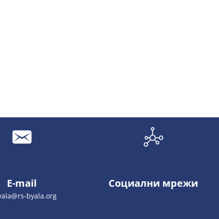
E-mail
Социални мрежи
yala@rs-byala.org