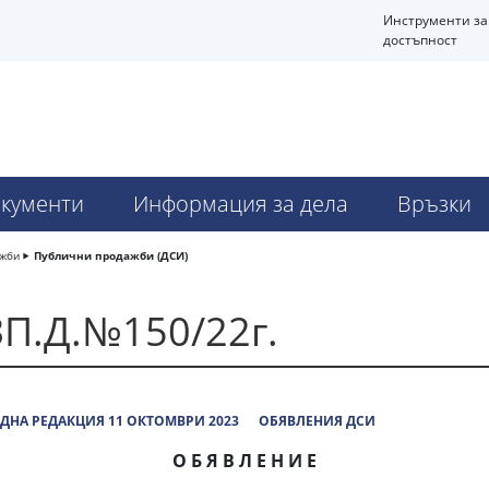
Инструменти за
достъпност
кументи
Информация за дела
Връзки
ажби
Публични продажби (ДСИ)
П.Д.№150/22г.
ДНА РЕДАКЦИЯ 11 ОКТОМВРИ 2023
ОБЯВЛЕНИЯ ДСИ
О Б Я В Л Е Н И Е