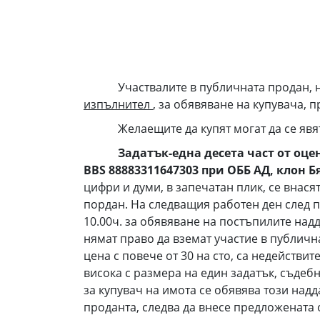
Участвалите в публичната продан, 
изпълнител
, за обявяване на купувача, 
Желаещите да купят могат да се явят в 
Задатък-една десета част от оце
BBS
88883311647303
при ОББ АД, клон Бя
цифри и думи, в запечатан плик, се внася
пордан. На следващия работен ден след 
10.00ч. за обявяване на постъпилите на
нямат право да вземат участие в публич
цена с повече от 30 на сто, са недействи
висока с размера на един задатък, съде
за купувач на имота се обявява този над
проданта, следва да внесе предложената 