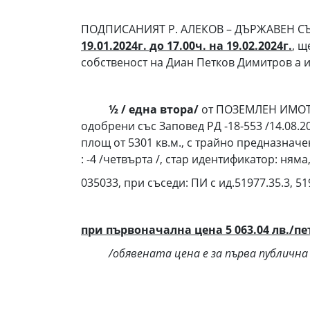
ПОДПИСАНИЯТ Р. АЛЕКОВ – ДЪРЖАВЕН С
19.01.2024г. до 17.00ч. на 19.02.2024г.
,
ще
собственост на Диан Петков Димитров а 
½ / една втора/
от ПОЗЕМЛЕН ИМОТ С
одобрени със Заповед РД -18-553 /14.08.20
площ от 5301 кв.м., с трайно предназначе
: -4 /четвърта /, стар идентификатор: ням
035033, при съседи: ПИ с ид.51977.35.3, 51
при първоначална цена 5 063.04 лв./пет
/обявената цена е за първа публичн