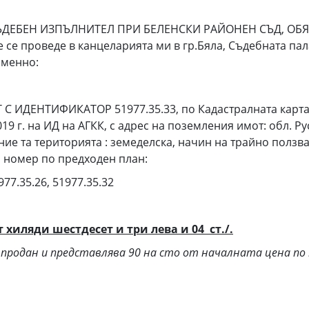
ЪДЕБЕН ИЗПЪЛНИТЕЛ ПРИ БЕЛЕНСКИ РАЙОНЕН СЪД, ОБЯ
 се проведе в канцеларията ми в гр.Бяла, Съдебната п
именно:
 ИДЕНТИФИКАТОР 51977.35.33, по Кадастралната карта и
19 г. на ИД на АГКК, с адрес на поземления имот: обл. Ру
ние та територията : земеделска, начин на трайно ползван
а, номер по предходен план:
977.35.26, 51977.35.32
 хиляди шестдесет и три лева и 04 ст./.
а продан и представлява 90 на сто от началната цена по