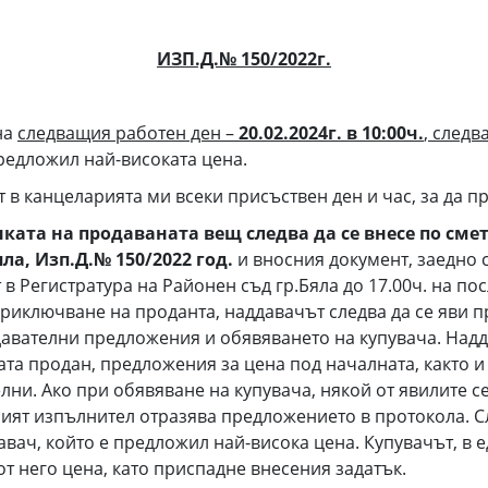
ИЗП.Д.№ 150/
20
22г.
на
следващия работен ден –
20.02.2024г. в 10:00ч.
, следв
предложил най-високата цена.
канцеларията ми всеки присъствен ден и час, за да пре
нката на продаваната вещ следва да се внесе по сме
ла, Изп.Д.№ 150/2022 год.
и вносния документ, заедно 
т в Регистратура на Районен съд гр.Бяла до 17.00ч. на п
приключване на проданта, наддавачът следва да се яви 
ддавателни предложения и обявяването на купувача. Над
ната продан, предложения за цена под началната, както
телни. Ако при обявяване на купувача, някой от явилите 
бният изпълнител отразява предложението в протокола. 
давач, който е предложил най-висока цена. Купувачът, в
от него цена, като приспадне внесения задатък.