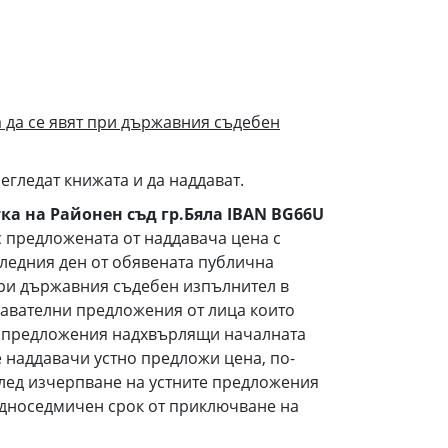
а да се явят при държавния съдебен
гледат книжата и да наддават.
тка на Районен съд гр.Бяла
IBAN
BG
66
U
с предложената от наддавача цена с
оследния ден от обявената публична
при държавния съдебен изпълнител в
давателни предложения от лица които
 и предложения надхвърлящи началната
се наддавачи устно предложи цена, по-
След изчерпване на устните предложения
 едноседмичен срок от приключване на