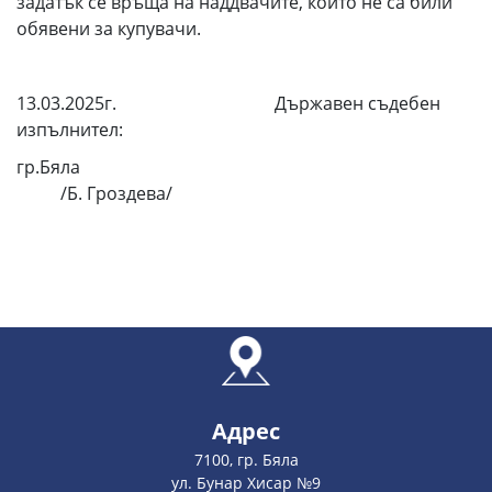
задатък се връща на наддвачите, които не са били
обявени за купувачи.
13.03.2025г. Държавен съдебен
изпълнител:
гр.Бяла
/Б. Гроздева/
Адрес
7100, гр. Бяла
ул. Бунар Хисар №9