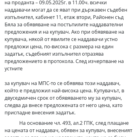
на проданта – 09.05.2025г. в 11.00ч. всички
наддавачи могат да се яват при държавен съдебен
изпълнител, кабинет 11, етаж втори, Районен съд
Бяла за обявяване на постъпилите наддавателни
предложения и на купувач. Ако при обявяване на
купувача, някой от явилите се наддавачи устно
предложи цена, по-висока с размера на един
задатък, съдебният изпълнител отразява
предложението в протокола. След изчерпване на
устнит
за купувач на МПС-то се обявява този наддавач,
който е предложил най-висока цена. Купувачът, в
двуседмичен срок от обявяването му за купувач,
следва да внесе предложената от него цена, като
приспадне внесения задатък.
На основание чл. 493, ал.2 ГПК, след плащане
на цената от наддавач, обявен за купувач, внесеният