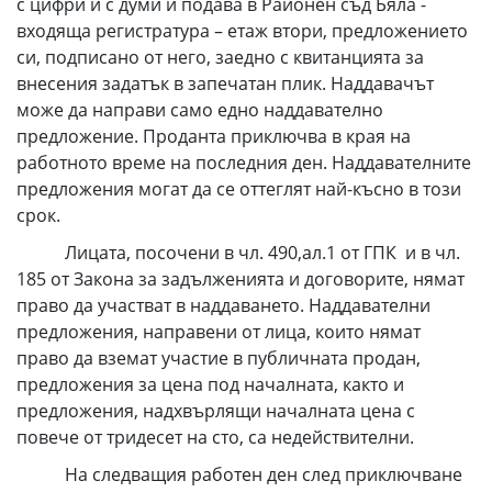
с цифри и с думи и подава в Районен съд Бяла -
входяща регистратура – етаж втори, предложението
си, подписано от него, заедно с квитанцията за
внесения задатък в запечатан плик. Наддавачът
може да направи само едно наддавателно
предложение. Проданта приключва в края на
работното време на последния ден. Наддавателните
предложения могат да се оттеглят най-късно в този
срок.
Лицата, посочени в чл. 490,ал.1 от ГПК и в чл.
185 от Закона за задълженията и договорите, нямат
право да участват в наддаването. Наддавателни
предложения, направени от лица, които нямат
право да вземат участие в публичната продан,
предложения за цена под началната, както и
предложения, надхвърлящи началната цена с
повече от тридесет на сто, са недействителни.
На следващия работен ден след приключване