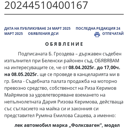
20244510400167
ДАТА НА ПУБЛИКУВАНЕ 24 МАРТ 2025
ПОСЛЕДНА РЕДАКЦИЯ 24
МАРТ 2025
ОБЯВЛЕНИЯ ДСИ
ОТПЕЧАТАЙ
О Б Я В Л Е Н И Е
Подписаната Б. Гроздева – държавен съдебен
изпълнител при Беленски районен съд, ОБЯВЯВАМ
на интересуващите се, че от
08.04.2025г. до 17,00ч.
на 08.05.2025г.
ще се проведе в канцеларията ми в
гр. Бяла - Съдебната палата продажба на моторно
превозно средство, собственост на Риза Керимов
Майрямов за удовлетворяване вземането на
непълнолетната Дария Ризова Керимова, действаща
със съгласието на майка си и законния си
представител Румяна Емилова Сашева, а именно:
лек автомобил марка „Фолксваген“, модел