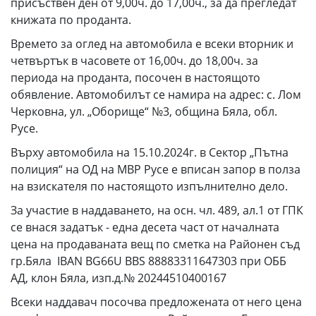
присъствен ден от 9,00ч. до 17,00ч., за да прегледат
книжата по проданта.
Времето за оглед на автомобила е всеки вторник и
четвъртък в часовете от 16,00ч. до 18,00ч. за
периода на проданта, посочен в настоящото
обявление. Автомобилът се намира на адрес: с. Лом
Черковна, ул. „Оборище“ №3, община Бяла, обл.
Русе.
Върху автомобила на 15.10.2024г. в Сектор „Пътна
полиция“ на ОД на МВР Русе е вписан запор в полза
на взискателя по настоящото изпълнително дело.
За участие в наддаването, на осн. чл. 489, ал.1 от ГПК
се внася задатък - една десета част от началната
цена на продаваната вещ по сметка на Районен съд
гр.Бяла IBAN BG66U BBS 88883311647303 при ОББ
АД, клон Бяла, изп.д.№ 20244510400167
Всеки наддавач посочва предложената от него цена