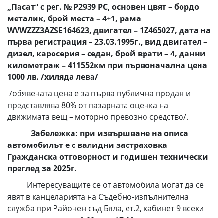
„Пасат“ с рег. № Р2939 РС, основен цвят – бордо
металик, брой места – 4+1, рама
WVWZZZ3AZSE164623, двигател – 1Z465027, дата на
първа регистрация – 23.03.1995г., вид двигател –
дизел, каросерия – седан, брой врати – 4, данни
километраж – 411552км при първоначална цена
1000 лв. /хиляда лева/
/обявената цена е за първа публична продан и
представлява 80% от пазарната оценка на
движимата вещ – моторно превозно средство/.
Забележка: при извършване на описа
автомобилът е с валидни застраховка
Гражданска отговорност и годишен технически
преглед за 2025г.
Интересуващите се от автомобила могат да се
явят в канцеларията на Съдебно-изпълнителна
служба при Районен съд Бяла, ет.2, кабинет 9 всеки