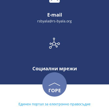
E-mail
rsbyala@rs-byala.org
Социални мрежи
ГОРЕ
Единен портал за електронно правосъдие