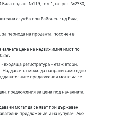
яла под акт №119, том 1, вх. рег. №2330,
телна служба при Районен съд Бяла,
. за периода на проданта, посочен в
 началната цена на недвижимия имот по
025г.
- входяща регистратура – етаж втори,
ик. Наддавачът може да направи само едно
аддавателните предложения могат да се
н, предложения за цена под началната,
авачи могат да се яват при държавен
давателни предложения и на купувач. Ако