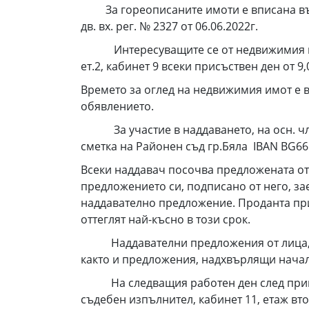
За гореописаните имоти е вписана въ
дв. вх. рег. № 2327 от 06.06.2022г.
Интересуващите се от недвижимия имот 
ет.2, кабинет 9 всеки присъствен ден от 9,
Времето за оглед на недвижимия имот е вс
обявлението.
За участие в наддаването, на осн. чл. 4
сметка на Районен съд гр.Бяла IBAN BG66
Всеки наддавач посочва предложената от 
предложението си, подписано от него, за
наддавателно предложение. Проданта при
оттеглят най-късно в този срок.
Наддавателни предложения от лица, кои
както и предложения, надхвърлящи началн
На следващия работен ден след приключв
съдебен изпълнител, кабинет 11, етаж вт