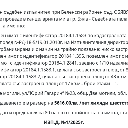
ъдебен изпълнител при Беленски районен съд, ОБЯВЯВ
е се проведе в канцеларията ми в гр. Бяла - Съдебната п
, а именно:
лен имот с идентификатор 20184.1.1583 по кадастралната 
повед №РД-18-5/19.01.2010г. на Изпълнителния директор н
рбанизирана и с начин на трайно ползване: ниско застр
лен имот с идентификатор 20184.1.395, поземлен имот с 
мот с идентификатор 20184.1.2841, заедно с 1/10 идеална 
катор 20184.1.1583.1, цялата със застроена площ от 82 
 20184.1.1583.2, цялата със застроена площ от 43 кв.
лата със застроена площ от 17 кв.м., брой етажи – 1.
е могили, ул.“Юрий Гагарин“ №23, общ. Две могили, обл. 
ддаването е в размер на
5616,00лв. /пет хиляди шестст
н и представлява 80 на сто от стойността на имота, съгл
ИЗП.Д. №1/2025г.