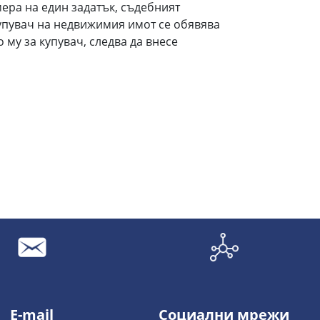
мера на един задатък, съдебният
упувач на недвижимия имот се обявява
 му за купувач, следва да внесе
E-mail
Социални мрежи