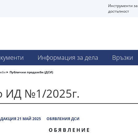
Инструменти за
достъпност
кументи
Информация за дела
Връзки
ажби
Публични продажби (ДСИ)
по ИД №1/2025г.
ДАКЦИЯ 21 МАЙ 2025
ОБЯВЛЕНИЯ ДСИ
О Б Я В Л Е Н И Е