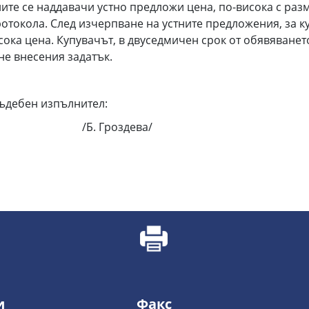
лите се наддавачи устно предложи цена, по-висока с раз
отокола. След изчерпване на устните предложения, за к
ока цена. Купувачът, в двуседмичен срок от обявяването
не внесения задатък.
ен изпълнител:
Гроздева/
и
Факс