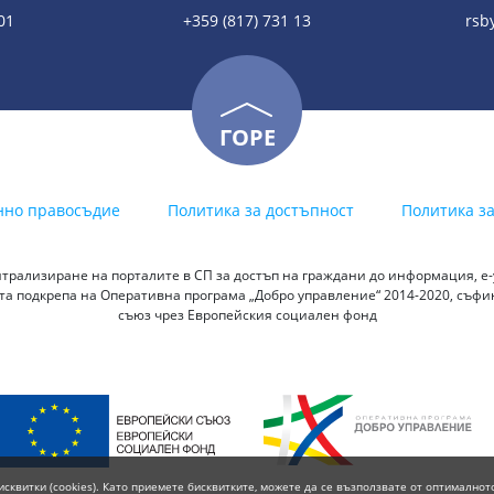
01
+359 (817) 731 13
rsb
ГОРЕ
нно правосъдие
Политика за достъпност
Политика з
трализиране на порталите в СП за достъп на граждани до информация, е-у
а подкрепа на Оперативна програма „Добро управление“ 2014-2020, съф
съюз чрез Европейския социален фонд
исквитки (cookies). Като приемете бисквитките, можете да се възползвате от оптималнот