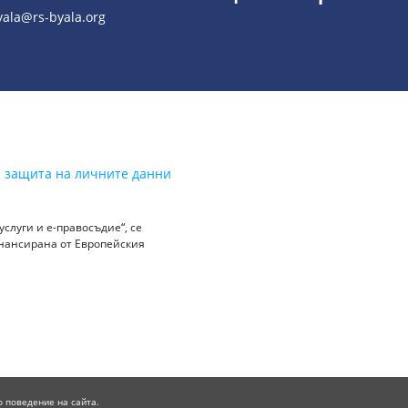
yala@rs-byala.org
а защита на личните данни
слуги и е-правосъдие“, се
инансирана от Европейския
о поведение на сайта.