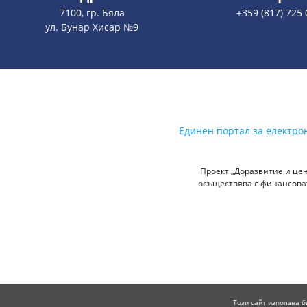
7100, гр. Бяла
+359 (817) 725 
ул. Бунар Хисар №9
Единен портал за електро
Проект „Доразвитие и цен
осъществява с финансоват
Този сайт използва б