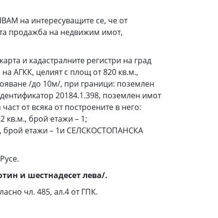
АМ на интересуващите се, че от
алата продажба на недвижим имот,
карта и кадастралните регистри на град
а АГКК, целият с площ от 820 кв.м.,
ояване /до 10м/, при граници: поземлен
идентификатор 20184.1.398, поземлен имот
част от всяка от построените в него:
кв.м., брой етажи – 1;
м., брой етажи – 1и СЕЛСКОСТОПАНСКА
Русе.
отин и шестнадесет лева/.
асно чл. 485, ал.4 от ГПК.