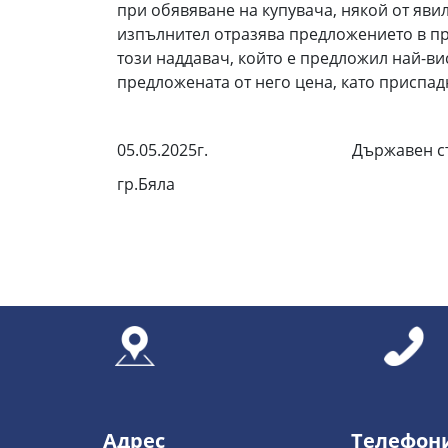
при обявяване на купувача, някой от яви
изпълнител отразява предложението в пр
този наддавач, който е предложил най-вис
предложената от него цена, като приспад
05.05.2025г. Държавен съдеб
гр.Бяла /Б. 
Адрес
Телефон