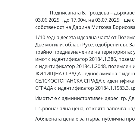
Подписаната Б. Гроздева – държавен с
03.06.2025г. до 17,00ч. на 03.07.2025г. щ
собственост на Дарина Миткова Борисова
1/10 /една десета идеална част/ от Позем
Две могили, област Русе, одобрени със За
трайно предназначение на територията: у
имот с идентификатор 20184.1.386, позем
с идентификатор 20184.1.2048, поземлен и
ЖИЛИЩНА СГРАДА - еднофамилна с идентифи
СЕЛСКОСТОПАНСКА СГРАДА с идентификатор
СГРАДА с идентификатор 20184.1.1583.3, ця
Имотът е с административен адрес: гр. Дв
Първоначална цена, от която започва на
/обявената цена е за първа публична прода