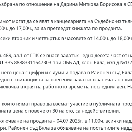
збрана по отношение на Дарина Миткова Борисова в СВ Б
могат да се явят в канцеларията на Съдебно-изпълни
00ч. до 17,00ч., за да прегледат книжата по проданта.
еки вторник и четвъртък в часовете от 14,00ч. до 18,00ч
89, ал.1 от ГПК се внася задатък - една десета част от
U BBS 88883311647303 при ОББ АД, клон Бяла, изп.д.№1/2
него цена с цифри и с думи и подава в Районен съд Бяла 
едно с квитанцията за внесения задатък в запечатан пл
ключва в края на работното време на последния ден. Н
то нямат право да вземат участие в публичната прода
ата цена с повече от 30 на сто, са недействителни.
ане на проданта – 04.07.2025г. в 11.00ч. всички надд
ори, Районен съд Бяла за обявяване на постъпилите над