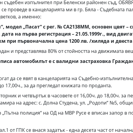
ъдебен изпълнител при Беленски районен съд, ОБЯВЯВ
се проведе в канцеларията ми в гр. Бяла - Съдебната 
ветков, а именно:
 модел „Пасат“ с рег. № СА2138ММ, основен цвят – си
 дата на първа регистрация – 21.05.1999г., вид двига
км при първоначална цена 1200 лв. /хиляда и двеста
одан и представлява 80% от стойността на движимата ве
писа автомобилът е с валидни застраховка Гражда
да се явят в канцеларията на Съдебно-изпълнителна с
до 17,00ч., за да прегледат книжата по проданта.
торник и четвъртък в часовете от 16,00ч. до 18,00ч. за 
мира на адрес: с. Долна Студена, ул. „Родопи“ №5, общин
ор „Пътна полиция“ на ОД на МВР Русе е вписан запор в п
, ал.1 от ГПК се внася задатък - една десета част от нача