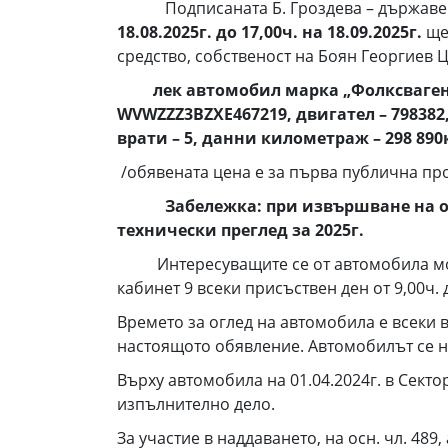
Подписаната Б. Гроздева – държавен с
18.08.2025г. до 17,00ч. на 18.09.2025г.
ще 
средство, собственост на Боян Георгиев Ц
лек автомобил марка „Фолксваген“,
WVWZZZ3ВZХE467219, двигател – 798382,
врати – 5, данни километраж – 298 890
/обявената цена е за първа публична пр
Забележка: при извършване на о
технически преглед за 2025г.
Интересуващите се от автомобила могат 
кабинет 9 всеки присъствен ден от 9,00ч. 
Времето за оглед на автомобила е всеки в
настоящото обявление. Автомобилът се на
Върху автомобила на 01.04.2024г. в Сект
изпълнително дело.
За участие в наддаването, на осн. чл. 489