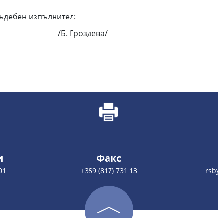
ен изпълнител:
Гроздева/
и
Факс
01
+359 (817) 731 13
rsb