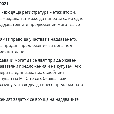
0
021
- входяща регистратура – етаж втори,
ик. Наддавачът може да направи само едно
аддавателните предложения могат да се
ямат право да участват в наддаването.
та продан, предложения за цена под
действителни.
авачи могат да се явят при държавен
давателни предложения и на купувач. Ако
мера на един задатък, съдебният
пувач на МПС-то се обявява този
за купувач, следва да внесе предложената
еният задатък се връща на наддвачите,