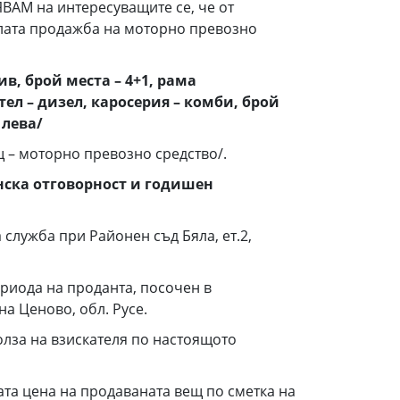
АМ на интересуващите се, че от
палата продажба на моторно превозно
в, брой места – 4+1, рама
тел – дизел, каросерия – комби, брой
 лева/
щ – моторно превозно средство/.
нска отговорност и годишен
лужба при Районен съд Бяла, ет.2,
периода на проданта, посочен в
а Ценово, обл. Русе.
олза на взискателя по настоящото
лната цена на продаваната вещ по сметка на