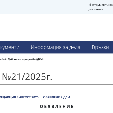
Инструменти за
достъпност
кументи
Информация за дела
Връзки
ажби
Публични продажби (ДСИ)
 №21/2025г.
ЕДАКЦИЯ 8 АВГУСТ 2025
ОБЯВЛЕНИЯ ДСИ
О Б Я В Л Е Н И Е