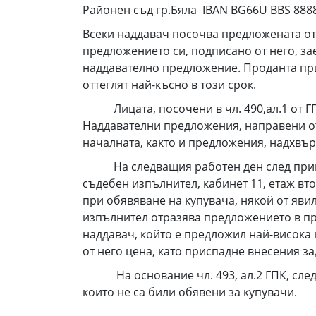
Районен съд гр.Бяла IBAN BG66U BBS 888
Всеки наддавач посочва предложената от 
предложението си, подписано от него, за
наддавателно предложение. Проданта при
оттеглят най-късно в този срок.
Лицата, посочени в чл. 490,ал.1 от ГПК 
Наддавателни предложения, направени от
началната, както и предложения, надхвър
На следващия работен ден след приключв
съдебен изпълнител, кабинет 11, етаж вт
при обявяване на купувача, някой от яви
изпълнител отразява предложението в про
наддавач, който е предложил най-висока 
от него цена, като приспадне внесения за
На основание чл. 493, ал.2 ГПК, след п
които не са били обявени за купувачи.