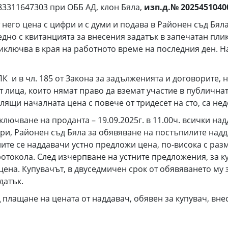
83311647303 при ОББ АД, клон Бяла,
изп.д.№ 202
5
451040
него цена с цифри и с думи и подава в Районен съд Бяла 
едно с квитанцията за внесения задатък в запечатан пл
ключва в края на работното време на последния ден. Н
и в чл. 185 от Закона за задълженията и договорите, н
 лица, които нямат право да вземат участие в публична
лящи началната цена с повече от тридесет на сто, са не
ане на проданта – 19.09.2025г. в 11.00ч. всички надд
ори, Районен съд Бяла за обявяване на постъпилите над
лите се наддавачи устно предложи цена, по-висока с раз
токола. След изчерпване на устните предложения, за ку
цена. Купувачът, в двуседмичен срок от обявяването му 
датък.
лащане на цената от наддавач, обявен за купувач, внес