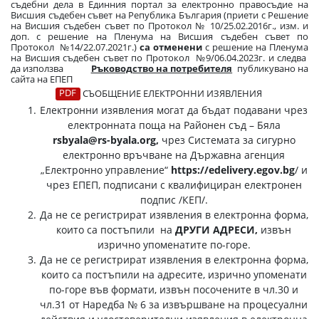
съдебни дела в Единния портал за електронно правосъдие на
Висшия съдебен съвет на Република България (приети с Решение
на Висшия съдебен съвет по Протокол № 10/25.02.2016г., изм. и
доп. с решение на Пленума на Висшия съдебен съвет по
Протокол №14/22.07.2021г.)
са отменени
с решение на Пленума
на Висшия съдебен съвет по Протокол №9/06.04.2023г. и следва
да използва
Ръководство на потребителя
публикувано на
сайта на ЕПЕП
СЪОБЩЕНИЕ ЕЛЕКТРОННИ ИЗЯВЛЕНИЯ
Електронни изявления могат да бъдат подавани чрез
електронната поща на Районен съд – Бяла
rsbyala@rs-byala.org
,
чрез Системата за сигурно
електронно връчване на Държавна агенция
„Електронно управление“
https://edelivery.egov.bg
/
и
чрез ЕПЕП, подписани с квалифициран електронен
подпис /КЕП/.
Да не се регистрират изявления в електронна форма,
които са постъпили на
ДРУГИ АДРЕСИ,
извън
изрично упоменатите по-горе.
Да не се регистрират изявления в електронна форма,
които са постъпили на адресите, изрично упоменати
по-горе във формати, извън посочените в чл.30 и
чл.31 от Наредба № 6 за извършване на процесуални