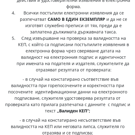
действия и удостоверителни изявления в електронна
форма.
Всички постъпили електронни изявления да се
разпечатват
САМО В ЕДИН ЕКЗЕМПЛЯР
и да не се
изготвят служебно преписи от тях, преди да е
заплатена дължимата държавната такса.
След извършване на проверка за валидността на
КЕП, с който са подписани постъпилите изявления в
електронна форма чрез сверяване датата на
валидност на електронния подпис и идентичност
при имената на подателя и издателя, служителите да
отразяват резултата от проверката:
- в случай на констатирано съответствие във
валидността при горепосочените и коректността при
посочените идентификационни данни на електронното
подписване, служителя удостоверява резултата от
проверката като прилага разпечатка с данните с подпис и
текст
„Валиден КЕП“;
- в случай на констатирано несъответствие във
валидността на КЕП или неговата липса, служителя го
отразява и се подписва;