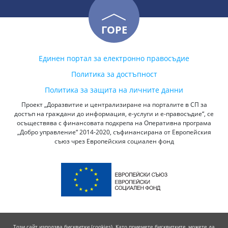
ГОРЕ
Единен портал за електронно правосъдие
Политика за достъпност
Политика за защита на личните данни
Проект „Доразвитие и централизиране на порталите в СП за
достъп на граждани до информация, е-услуги и е-правосъдие“, се
осъществява с финансовата подкрепа на Оперативна програма
„Добро управление“ 2014-2020, съфинансирана от Европейския
съюз чрез Европейския социален фонд
Този сайт използва бисквитки (cookies). Като приемете бисквитките, можете да