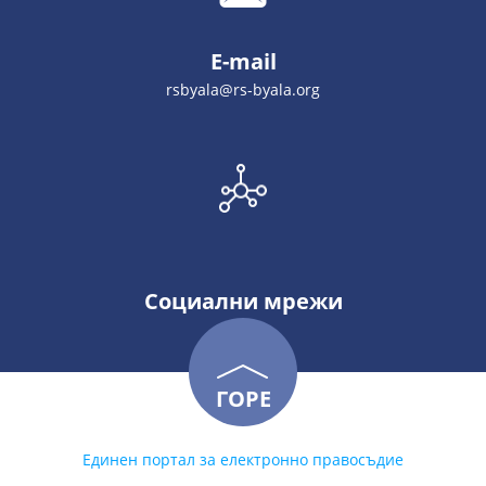
E-mail
rsbyala@rs-byala.org
Социални мрежи
ГОРЕ
Единен портал за електронно правосъдие