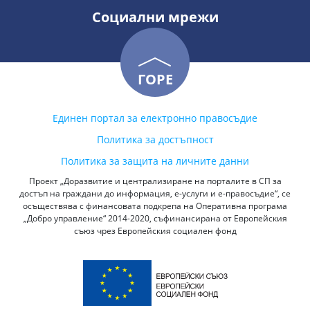
Социални мрежи
ГОРЕ
Единен портал за електронно правосъдие
Политика за достъпност
Политика за защита на личните данни
Проект „Доразвитие и централизиране на порталите в СП за
достъп на граждани до информация, е-услуги и е-правосъдие“, се
осъществява с финансовата подкрепа на Оперативна програма
„Добро управление“ 2014-2020, съфинансирана от Европейския
съюз чрез Европейския социален фонд